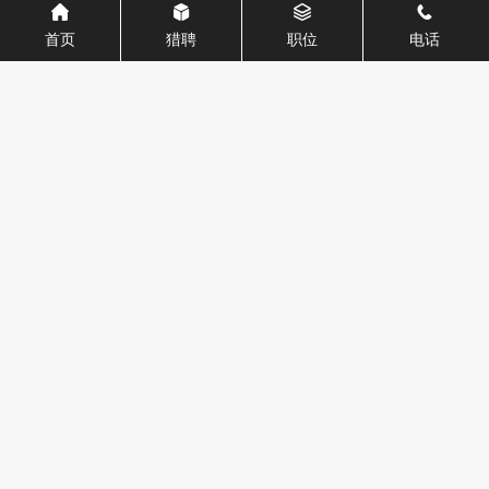
首页
猎聘
职位
电话
海外背景，正在从“加分项”，变成“需
要被重新验证的变量”。